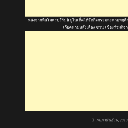
หลังจากที่สโมสรบุรีรัมย์ ยูไนเต็ดได้จัดกิจกรรมละลายพฤต
เวียดนามหลังเลือง ซวน เชืองร่วมกิจ
Posted
กุมภาพันธ์ 16, 2019
on