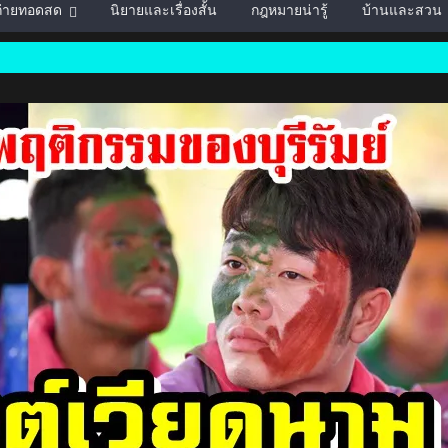
์ถ่ายทอดสด
นิยายและเรื่องสั้น
กฎหมายน่ารู้
บ้านและสวน