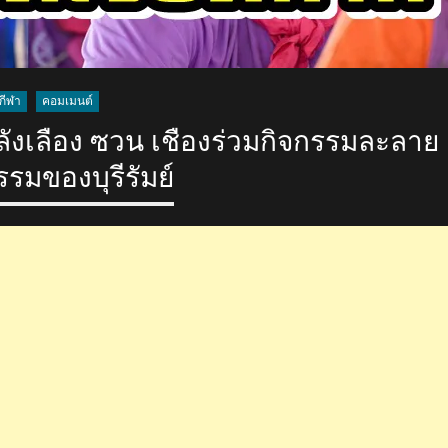
กีฬา
คอมเมนต์
ังเลือง ซวน เชืองร่วมกิจกรรมละลาย
รมของบุรีรัมย์