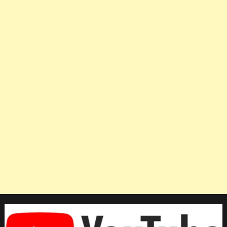
วิจารณ์
ยับ
บูธ
ต้อนรับ
นัก
ท่อง
เที่ยว
สู่
ปี
ใหม่
เขมร
ที่
สนาม
บิน
จน
ต้อง
รื้อ
ถอน