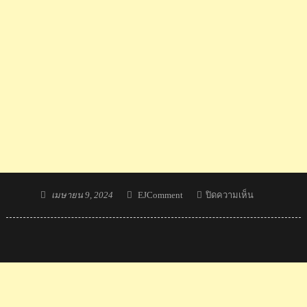
Posted
Author
บน
เมษายน 9, 2024
EJComment
ปิดความเห็น
on
คอม
เมน
ต์
เขมร
รับ
ไม่
ได้