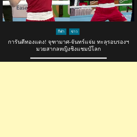
กีฬา
ข่าว
การันตีทองแดง! จุฑามาศ-จันทร์แจ่ม ทะลุรอบรองฯ
มวยสากลหญิงชิงแชมป์โลก