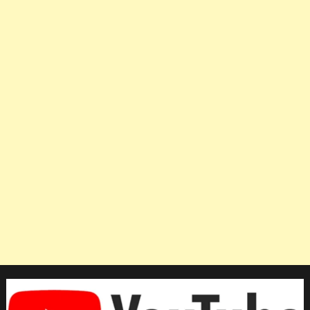
ทะลุ
รอ
บร
องฯ
มวย
สากล
หญิง
ชิง
แชมป์
โลก