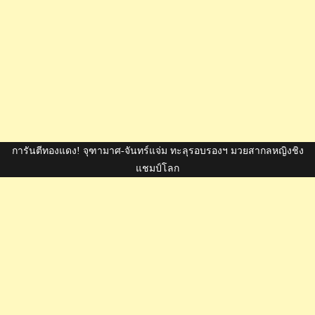
การันตีทองแดง! จุฑามาศ-จันทร์แจ่ม ทะลุรอบรองฯ มวยสากลหญิงชิง
แชมป์โลก