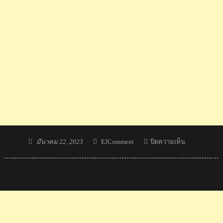
Posted
Author
บน
มีนาคม 22, 2023
EJComment
ปิดความเห็น
on
กา
รัน
ตีทอง
แดง!
จุฑามาศ-
จันทร์
แจ่ม