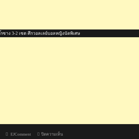
๊กซาง 3-2 เซต ศึกวอลเลย์บอลหญิงนัดพิเศษ
Author
บน
EJComment
ปิดความเห็น