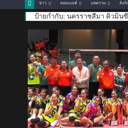
ข่าว
คอมเมนต์
บทความ
ลิงก
ป้ายกำกับ:
นครราชสีมา คิวมินซีว