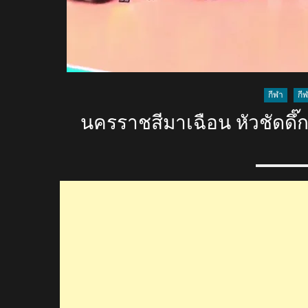
กีฬา
กี
นครราชสีมาเฉือน หัวชัดดึ๊