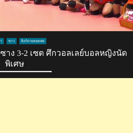
ฬา
ข่าว
ลิงก์ถ่ายทอดสด
กซาง 3-2 เซต ศึกวอลเลย์บอลหญิงนัด
พิเศษ