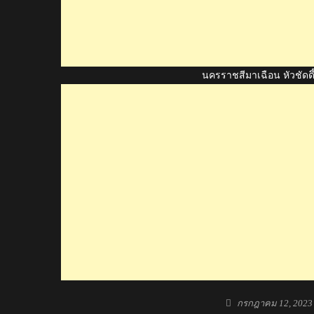
นครราชสีมาเฉือน หัวชัดดึ
Posted
กรกฎาคม 12, 2023