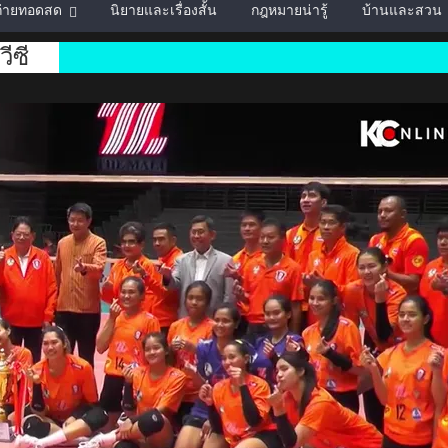
์ถ่ายทอดสด
นิยายและเรื่องสั้น
กฎหมายน่ารู้
บ้านและสวน
ีซี