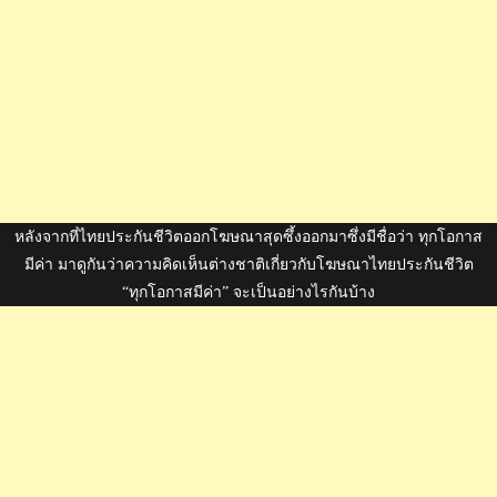
หลังจากที่ไทยประกันชีวิตออกโฆษณาสุดซึ้งออกมาซึ่งมีชื่อว่า ทุกโอกาส
มีค่า มาดูกันว่าความคิดเห็นต่างชาติเกี่ยวกับโฆษณาไทยประกันชีวิต
“ทุกโอกาสมีค่า” จะเป็นอย่างไรกันบ้าง