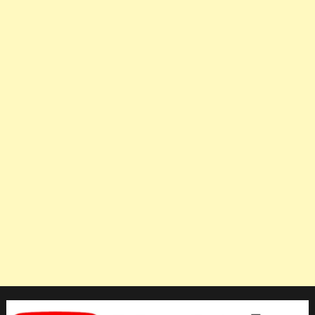
กับ
โฆษณา
ไทย
ประกัน
ชีวิต
“ทุก
โอกาส
มี
ค่า”