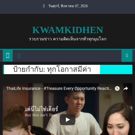
Skip
วันศุกร์, สิงหาคม 07, 2026
to
content
KWAMKIDHEN
รวบรวมข่าว ความคิดเห็นจากทั่วทุกมุมโลก
ป้ายกำกับ:
ทุกโอกาสมีค่า