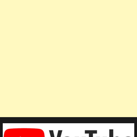
หลัง
ชนะ
ไทย
ใน
เกม
อุ่น
เครื่อง
ก่อน
ศึก
VNL2023
สัปดาห์
ที่
2