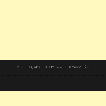
Posted
Author
บน
มิถุนายน 14, 2023
EJComment
ปิดความเห็น
on
คอม
เมน
ต์
เกาหลีใต้
ยัง
ไม่
พอใจ