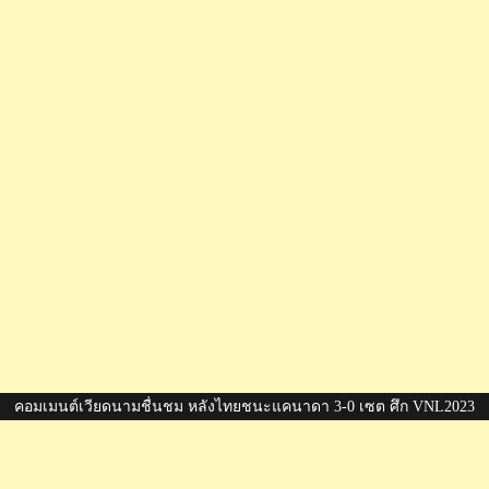
คอมเมนต์เวียดนามชื่นชม หลังไทยชนะแคนาดา 3-0 เซต ศึก VNL2023