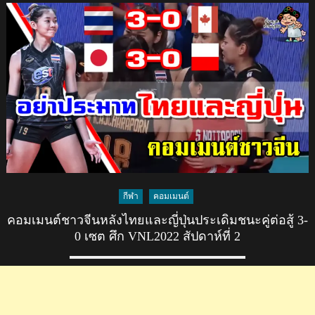
ทีม
ชาติ
ไทย
พ่าย
แคนาดา
1-
3
เซต
ศึก
วอลเลย์บอล
หญิง
ชิง
กีฬา
คอมเมนต์
แชมป์
คอมเมนต์ชาวจีนหลังไทยและญี่ปุ่นประเดิมชนะคู่ต่อสู้ 3-
โลก
0 เซต ศึก VNL2022 สัปดาห์ที่ 2
2022