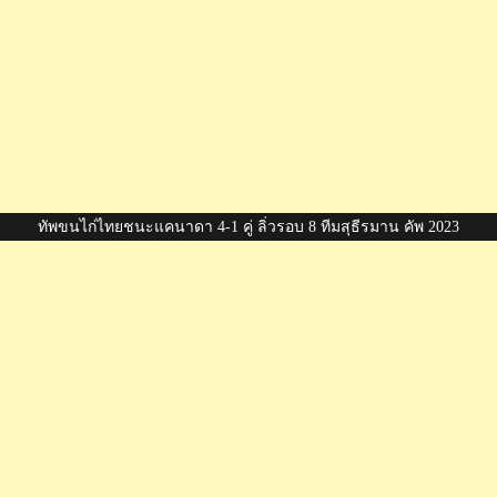
ทัพขนไก่ไทยชนะแคนาดา 4-1 คู่ ลิ่วรอบ 8 ทีมสุธีรมาน คัพ 2023