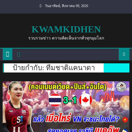
Skip
วันอาทิตย์, สิงหาคม 09, 2026
to
content
KWAMKIDHEN
รวบรวมข่าว ความคิดเห็นจากทั่วทุกมุมโลก
ป้ายกำกับ:
ทีมชาติแคนาดา