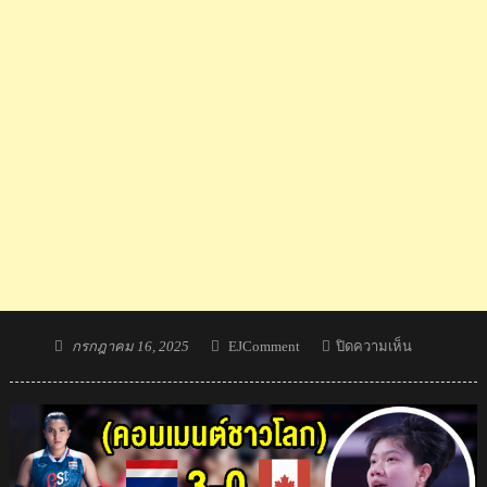
Posted
Author
บน
กรกฎาคม 16, 2025
EJComment
ปิดความเห็น
on
ชาว
อาเซียน
เห็น
พ้อง
ทีม