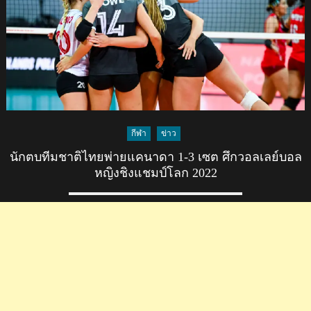
ไทย
แพ้
แคนาดา
และ
เยอรมนี
ศึก
วอลเลย์บอล
หญิง
กีฬา
ข่าว
ชิง
นักตบทีมชาติไทยพ่ายแคนาดา 1-3 เซต ศึกวอลเลย์บอล
แชมป์
หญิงชิงแชมป์โลก 2022
โลก
2022