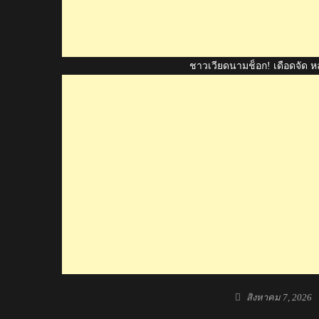
ชาวเวียดนามช็อก! เดือดจัด หลั
Posted
สิงหาคม 7, 2026
on