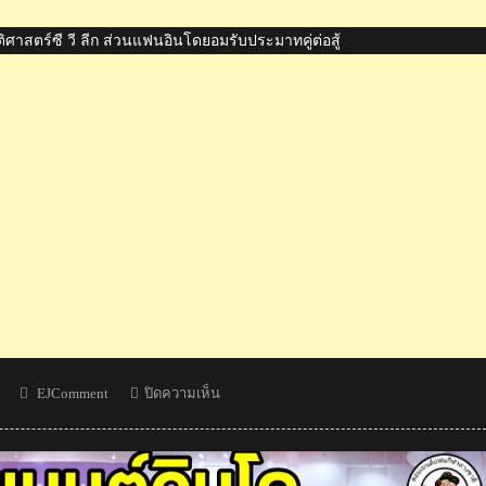
ิศาสตร์ซี วี ลีก ส่วนแฟนอินโดยอมรับประมาทคู่ต่อสู้
Author
บน
EJComment
ปิดความเห็น
แฟน
กัมพูชา
สุด