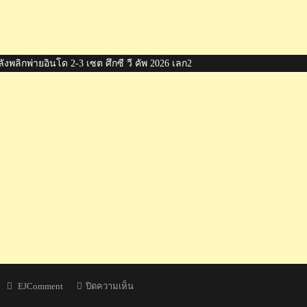
งพลิกพ่ายอินโด 2-3 เซต ศึกซี วี คัพ 2026 เลก2
Author
บน
EJComment
ปิดความเห็น
ชาว