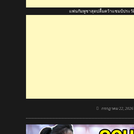
แฟนกัมพูชาสุดปลื้มคว้าแชมป์ประวัต
Posted
กรกฎาคม 22, 2026
on