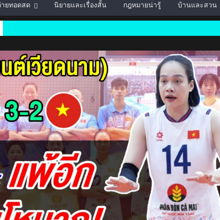
์ถ่ายทอดสด
นิยายและเรื่องสั้น
กฎหมายน่ารู้
บ้านและสวน