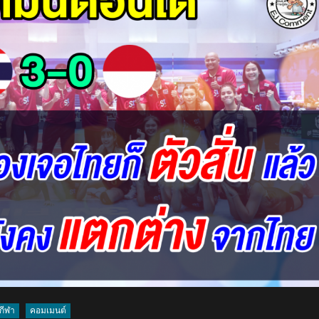
ปลื้ม
คว้า
แชมป์
ประวัติศาสตร์
ซี
วี
ลีก
ส่วน
แฟน
อิน
โดย
อม
รับ
ประมาท
คู่
ต่อสู้
กีฬา
คอมเมนต์