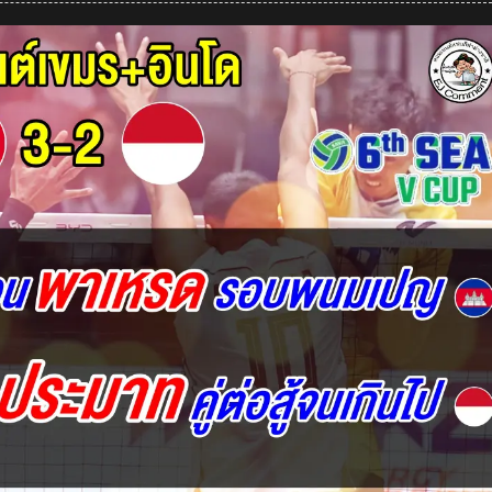
เวียดนาม
ช็อก!
เดือด
จัด
หลัง
พลิก
พ่าย
อิน
โด
2-
3
เซต
ศึก
ซี
วี
คัพ
2026
เลก2