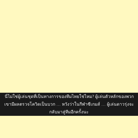
นี่ไม่ใช่ผู้เล่นชุดที่เป็นทางการของทีมไทยใช่ไหม? ผู้เล่นตัวหลักของพวก
เขามีผลตรวจโควิดเป็นบวก … หวังว่าในกีฬาซีเกมส์ … ผู้เล่นดาวรุ่งจะ
กลับมาสู่ทีมอีกครั้งนะ