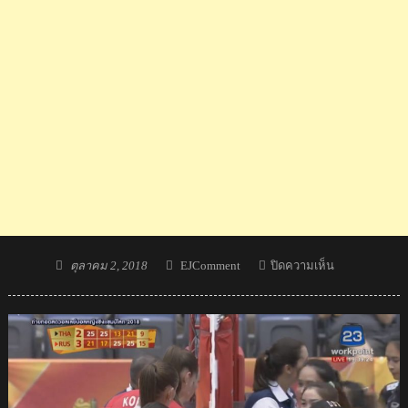
Posted
Author
บน
ตุลาคม 2, 2018
EJComment
ปิดความเห็น
on
Comment
แฟน
ฟิลิปปินส์
หลัง
ไทย
แพ้