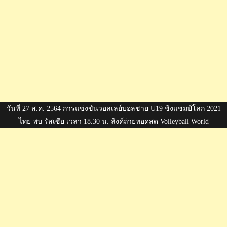
วันที่ 27 ส.ค. 2564 การแข่งขันวอลเลย์บอลชาย U19 ชิงแชมป์โลก 2021
ไทย พบ รัสเซีย เวลา 18.30 น. ลิงค์ถ่ายทอดสด Volleyball World