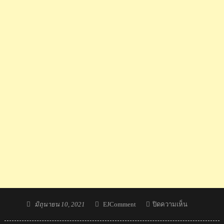
Posted
Author
บน
มิถุนายน 10, 2021
EJComment
ปิดความเห็น
on
คอม