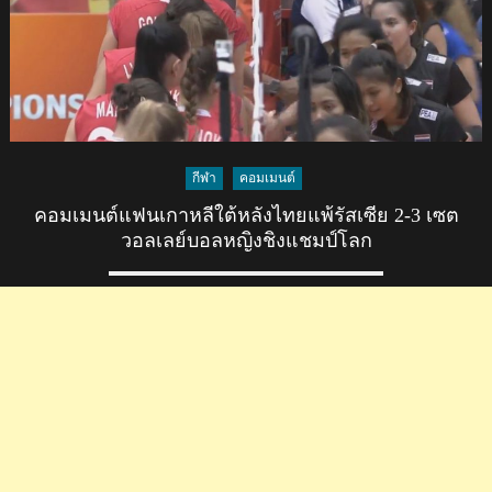
รัสเซีย
2-
3
เซต
วอลเลย์บอล
หญิง
ชิง
กีฬา
คอมเมนต์
แชมป์
โลก2018
คอมเมนต์แฟนเกาหลีใต้หลังไทยแพ้รัสเซีย 2-3 เซต
วอลเลย์บอลหญิงชิงแชมป์โลก