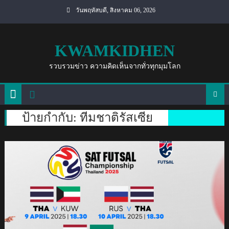
Skip
วันพฤหัสบดี, สิงหาคม 06, 2026
to
content
KWAMKIDHEN
รวบรวมข่าว ความคิดเห็นจากทั่วทุกมุมโลก
ป้ายกำกับ:
ทีมชาติรัสเซีย