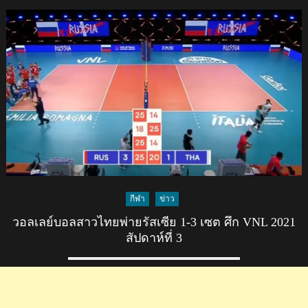
เมน
ต์
ต่าง
ชาติ
เกี่ยว
ทีม
วอลเลย์บอล
สาว
ไทย
ใน
ศึก
VNL
สัปดาห์
กีฬา
ข่าว
ที่
วอลเลย์บอลสาวไทยพ่ายรัสเซีย 1-3 เซต ศึก VNL 2021
3
สัปดาห์ที่ 3
ทั้ง
3
นัด