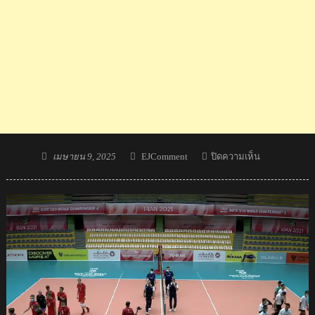
Posted
Author
บน
เมษายน 9, 2025
EJComment
ปิดความเห็น
on
ฟุต
ซอล
ชาย
SAT
Futsal
Championshi
Thailand
2025