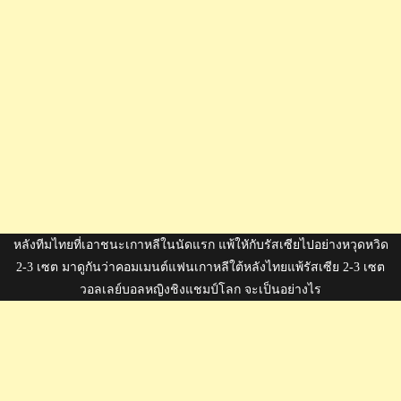
หลังทีมไทยที่เอาชนะเกาหลีในนัดแรก แพ้ใหักับรัสเซียไปอย่างหวุดหวิด
2-3 เซต มาดูกันว่าคอมเมนต์แฟนเกาหลีใต้หลังไทยแพ้รัสเซีย 2-3 เซต
วอลเลย์บอลหญิงชิงแชมป์โลก จะเป็นอย่างไร