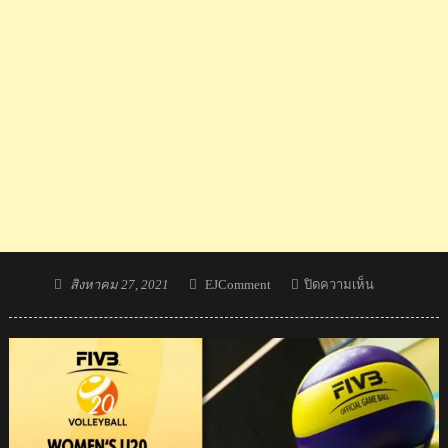
Posted
Author
บน
สิงหาคม 27, 2021
EJComment
ปิดความเห็น
on
ทีม
วอลเลย์บอล
ชาย
ไทย
แพ้
รัสเซีย
0-