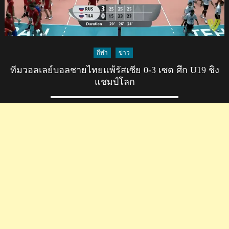
กีฬา
ข่าว
ทีมวอลเลย์บอลชายไทยแพ้รัสเซีย 0-3 เซต ศึก U19 ชิง
แชมป์โลก