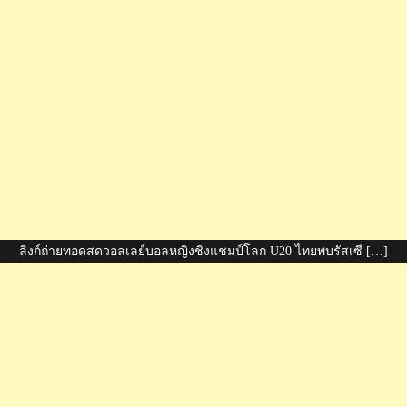
ลิงก์ถ่ายทอดสดวอลเลย์บอลหญิงชิงแชมป์โลก U20 ไทยพบรัสเซี […]