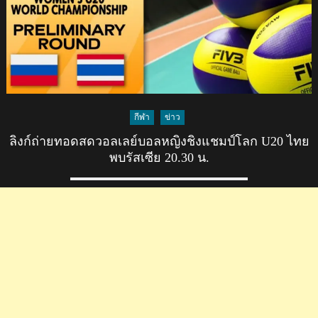
3
เซต
ศึก
U19
ชิง
แชมป์
โลก
กีฬา
ข่าว
ลิงก์ถ่ายทอดสดวอลเลย์บอลหญิงชิงแชมป์โลก U20 ไทย
พบรัสเซีย 20.30 น.