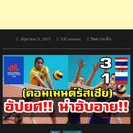
Posted
Author
บน
มิถุนายน 21, 2019
EJComment
ปิดความเห็น
on
ความ
คิด
เห็น
ฟิลิปปินส์+เ
หลัง
ไทย
ชนะ
รัสเซีย
3-
1
เซต
ศึก
เนชั่นส์