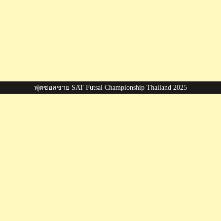
ฟุตซอลชาย SAT Futsal Championship Thailand 2025