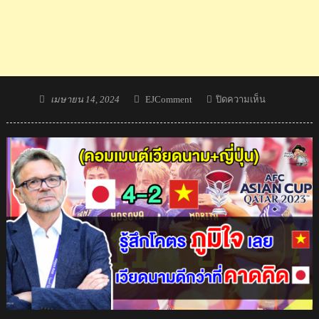
Posted
Author
บน
เมษายน 14, 2024
EJComment
ปิดความเห็น
on
คอม
เมน
ต์
เวียดนาม
หลัง
ฟุต
ซอล
ไทย
อุ่น
ชนะ
ญี่ปุ่น
2-
1