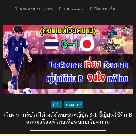
Posted
Author
บน
พฤษภาคม 15, 2025
EJComment
ปิดความเห็น
on
คอม
เมน
ต์
เวียดนาม
โทษ
โค้ช
วางแผน
ไม่
ดี
หลัง
แพ้
ญี่
ปุน
กีฬา
คอมเมนต์
ตก
รอบ
เวียดนามรับไม่ได้ หลังไทยชนะญี่ปุ่น 3-1 ชี้ญี่ปุ่นใช้ทีม B
8
และจงใจแพ้ไทยเพื่อพบกับเวียดนาม
ทีม
ศึก