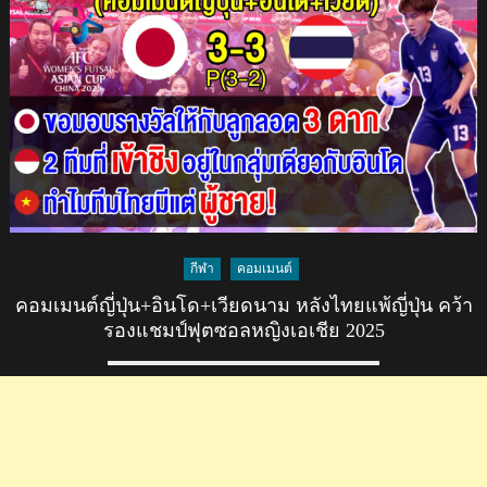
ชาว
เวียดนาม
อึ้ง
ไทย
ได้
2
เซต
จาก
ญี่ปุ่น
แล้ว
กีฬา
คอมเมนต์
แบบ
นี้
คอมเมนต์ญี่ปุ่น+อินโด+เวียดนาม หลังไทยแพ้ญี่ปุ่น คว้า
เมื่อ
รองแชมป์ฟุตซอลหญิงเอเชีย 2025
ไหร่
จะ
ได้
เหรียญ
ทอง
ซีเกมส์?