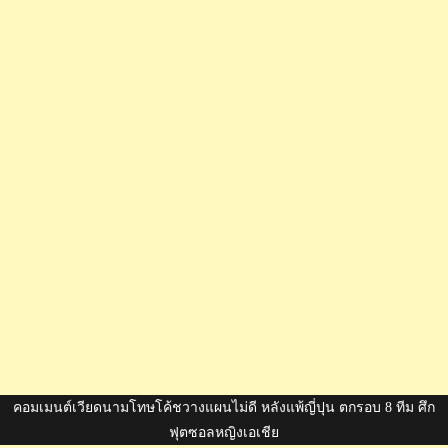
คอมเมนต์เวียดนามโทษโค้ชวางแผนไม่ดี หลังแพ้ญี่ปุน ตกรอบ 8 ทีม ศึก
ฟุตซอลหญิงเอเชีย