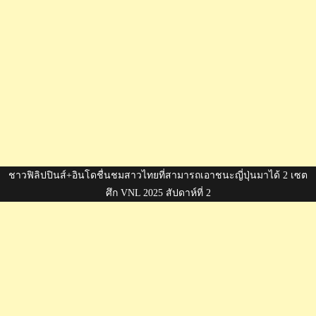
ชาวฟิลิปปินส์+อินโดชื่นชมสาวไทยที่สามารถเอาชนะญี่ปุ่นมาได้ 2 เซต
ศึก VNL 2025 สัปดาห์ที่ 2