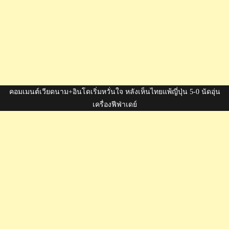
คอมเมนต์เวียดนาม+อินโดเริ่มหวั่นใจ หลังเห็นไทยแพ้ญี่ปุ่น 5-0 นัดอุ่น
เครื่องฟีฟ่าเดย์