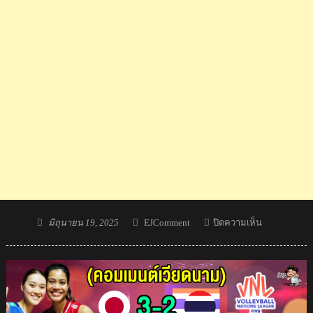
Posted
Author
บน
มิถุนายน 19, 2025
EJComment
ปิดความเห็น
on
ชาว
ฟิลิปปินส์+อิน
โด
ชื่นชม
สาว