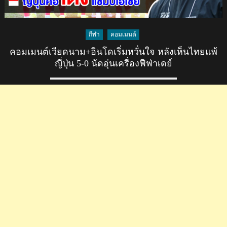
ถึง
หลัง
ญี่ปุ่น
กีฬา
คอมเมนต์
ชนะ
เวียดนาม
คอมเมนต์เวียดนาม+อินโดเริ่มหวั่นใจ หลังเห็นไทยแพ้
4-
ญี่ปุ่น 5-0 นัดอุ่นเครื่องฟีฟ่าเดย์
2
ศึก
เอ
เชีย
น
คัพ
2023