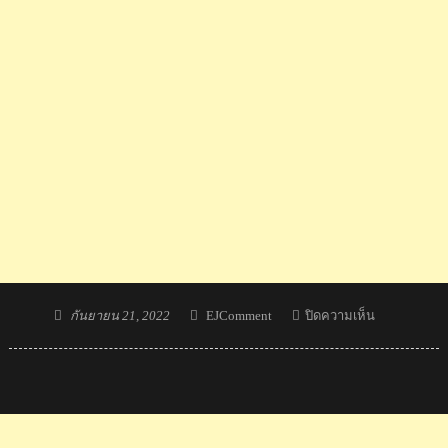
Posted
Author
บน
กันยายน 21, 2022
EJComment
ปิดความเห็น
on
ทีม
กำปั้น
เยาวชน
ไทย
ซิว