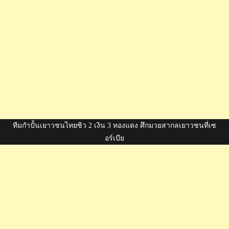
ทีมกำปั้นเยาวชนไทยซิว 2 เงิน 3 ทองแดง ศึกมวยสากลเยาวชนที่เซ
อร์เบีย