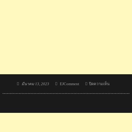
Posted
Author
บน
มีนาคม 13, 2023
EJComment
ปิดความเห็น
on
ทัพ
เอ็กซ์
ตรี
มไทย
กวาด
4
ทอง