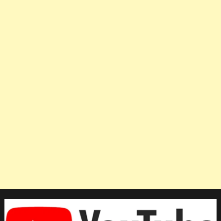
เอเชีย
6
ทอง
อาเซียน
ครอง
แชมป์
เหรียญ
รวม
ที่
สิงคโปร์