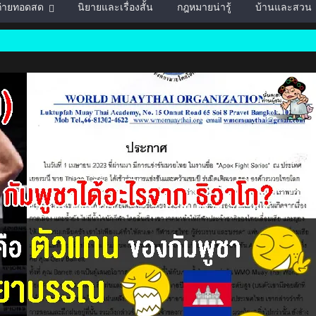
์ถ่ายทอดสด
นิยายและเรื่องสั้น
กฎหมายน่ารู้
บ้านและสวน