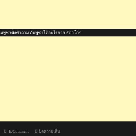
กัมพูชาตั้งคำถาม กัมพูชาได้อะไรจาก ธิอาโก?
Author
บน
EJComment
ปิดความเห็น