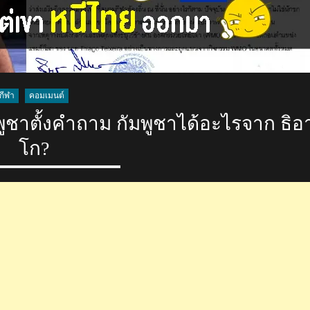
กีฬา
คอมเมนต์
พูชาตั้งคำถาม กัมพูชาได้อะไรจาก ธิอ
โก?