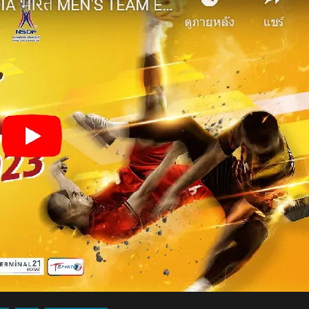
2-
0
ทีม
คว้า
แชมป์
ตะกร้อ
ทีม
ชุด
ชาย
ศึก
เซปัก
ตะกร้อ
“คิง
ส์คัพ”ครั้ง
ที่
36