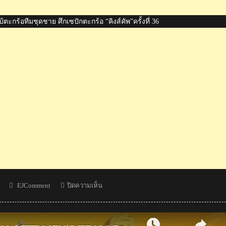
ะกร้อทีมชุดชาย ศึกเซปักตะกร้อ “คิงส์คัพ”ครั้งที่ 36
Author
บน
EJComment
ปิดความเห็น
ไทย
ชนะ
มาเลเซีย