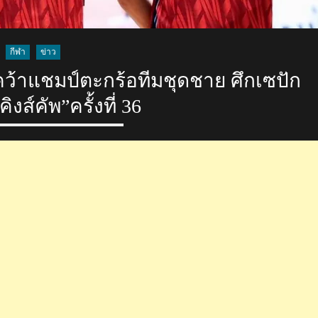
กร้อ
คิง
ส์คัพ
กีฬา
ข่าว
ครั้ง
คว้าแชมป์ตะกร้อทีมชุดชาย ศึกเซปัก
ที่
36
ิงส์คัพ”ครั้งที่ 36