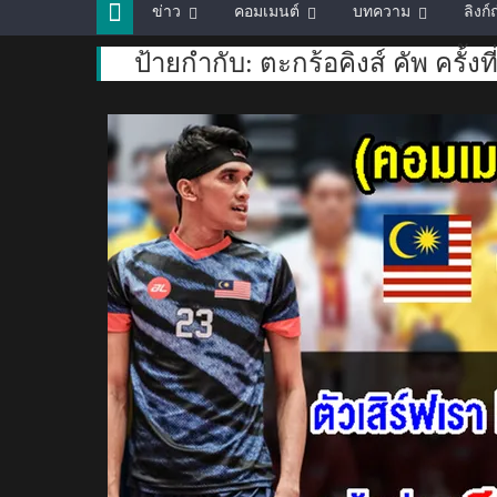
ข่าว
คอมเมนต์
บทความ
ลิงก
ป้ายกำกับ:
ตะกร้อคิงส์ คัพ ครั้งที