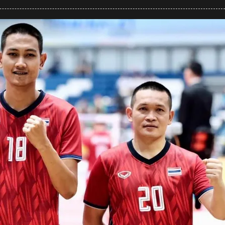
คอม
เมน
ต์
มา
เลย์
ยอมรับ
ไทย
แกร่ง
จริง
หลัง
แพ้
ไทย
ทั้ง
ทีม
เดี่ยว
และ
ทีม
ชุด
ศึก
ตะ