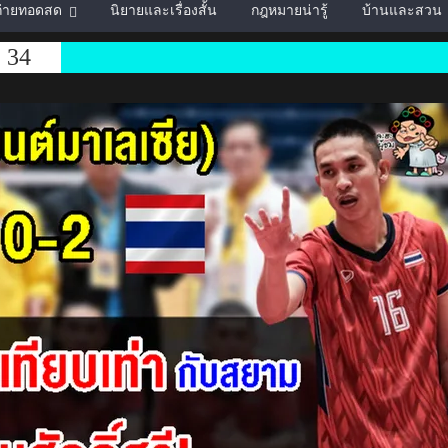
์ถ่ายทอดสด
นิยายและเรื่องสั้น
กฎหมายน่ารู้
บ้านและสวน
่ 34