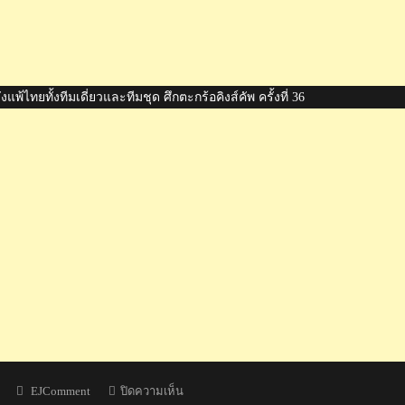
้ไทยทั้งทีมเดี่ยวและทีมชุด ศึกตะกร้อคิงส์คัพ ครั้งที่ 36
Author
บน
EJComment
ปิดความเห็น