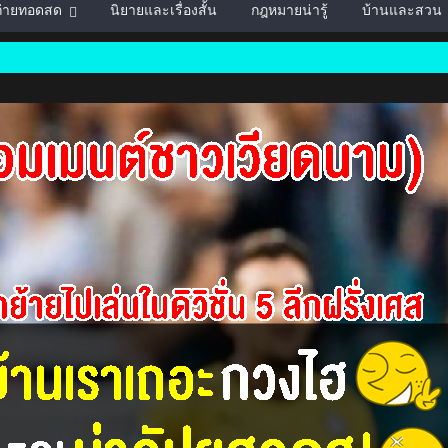
์ถ่ายทอดสด
นิยายและเรื่องสั้น
กฎหมายน่ารู้
บ้านและสวน