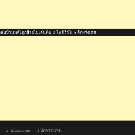
บบ้านหลังถูกย้ายไปเล่นทีม B ในดิวิชั่น 5 ลีกฝรั่งเศส
Author
บน
EJComment
ปิดความเห็น