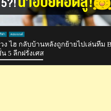
กีฬา
คอมเมนต์
ง ไฮ กลับบ้านหลังถูกย้ายไปเล่นทีม 
ั่น 5 ลีกฝรั่งเศส