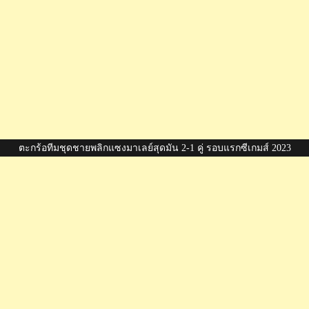
ตะกร้อทีมชุดชายพลิกแซงมาเลย์สุดมัน 2-1 คู่ รอบแรกซีเกมส์ 2023