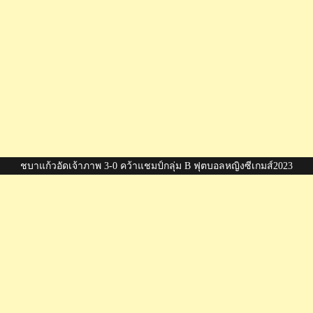
ชบาแก้วอัดเจ้าภาพ 3-0 คว้าแชมป์กลุ่ม B ฟุตบอลหญิงซีเกมส์2023