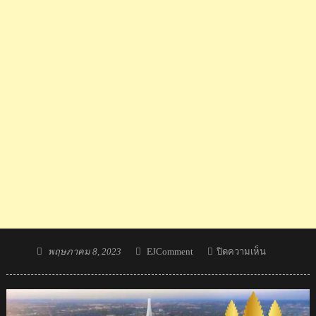
Posted
Author
บน
พฤษภาคม 8, 2023
EJComment
ปิดความเห็น
on
บิว
ภูริ
พล
เข้า