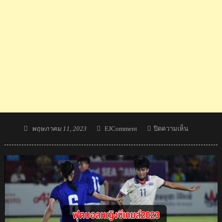
Posted
Author
บน
พฤษภาคม 11, 2023
EJComment
ปิดความเห็น
on
ตะกร้อ
ทีม
ชุด
ชาย
พลิก
แซง
มา
เลย์