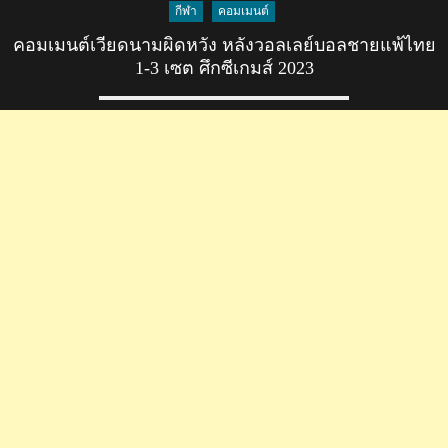
วัน
กีฬา
คอมเมนต์
แรก
คอมเมนต์เวียดนามผิดหวัง หลังวอลเลย์บอลชายแพ้ไทย
1-3 เซต ศึกซีเกมส์ 2023