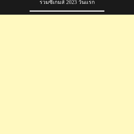
รวมซีเกมส์ 2023 วันแรก