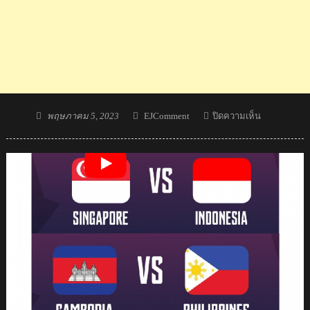
Posted
Author
บน
พฤษภาคม 5, 2023
EJComment
ปิดความเห็น
on
คอม
เมน
ต์
เวียดนาม
ผิด
หวัง
หลัง
วอลเลย์บอล
ชาย
แพ้
ไทย
1-