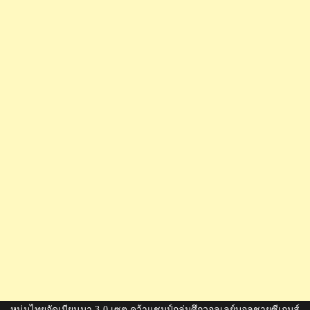
หนุ่มไทยอัดเมียนมา 3-0 เซต คว้าแชมป์กลุ่มศึกวอลเลย์บอลชายซีเกมส์