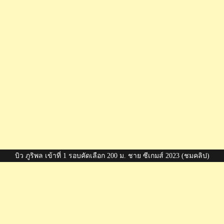
บิว ภูริพล เข้าที่ 1 รอบคัดเลือก 200 ม. ชาย ซีเกมส์ 2023 (ชมคลิป)