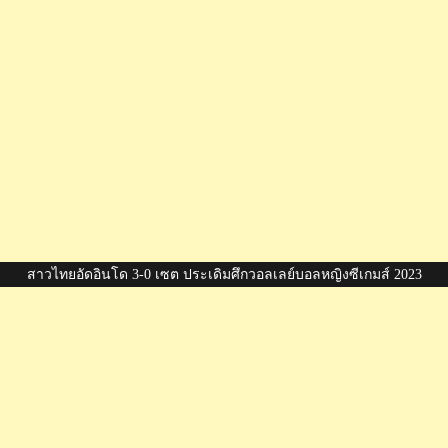
สาวไทยอัดอินโด 3-0 เซต ประเดิมศึกวอลเลย์บอลหญิงซีเกมส์ 2023