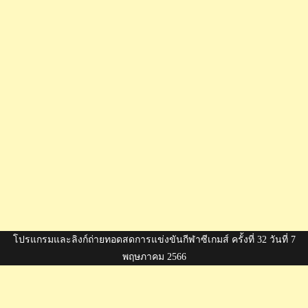
โปรแกรมและลิงก์ถ่ายทอดสดการแข่งขันกีฬาซีเกมส์ ครั้งที่ 32 วันที่ 7
พฤษภาคม 2566