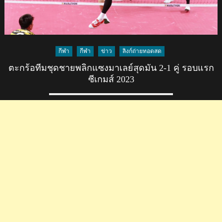
กีฬา
กีฬา
ข่าว
ลิงก์ถ่ายทอดสด
ตะกร้อทีมชุดชายพลิกแซงมาเลย์สุดมัน 2-1 คู่ รอบแรก
ซีเกมส์ 2023