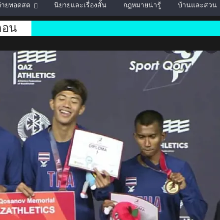
์ถ่ายทอดสด
นิยายและเรื่องสั้น
กฎหมายน่ารู้
บ้านและสวน
รกอน