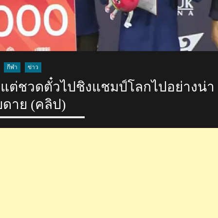
กีฬา
ข่าว
1 แต่ชวดตั๋วไปชิงแชมป์โลกไปอย่างน่า
ยดาย (คลิป)