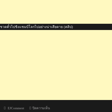
่ชวดตั๋วไปชิงแชมป์โลกไปอย่างน่าเสียดาย (คลิป)
Author
บน
EJComment
ปิดความเห็น