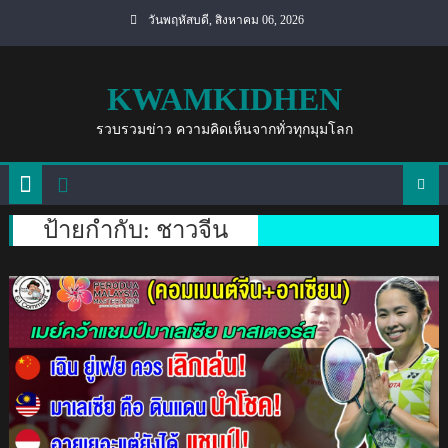
Skip
วันพฤหัสบดี, สิงหาคม 06, 2026
to
content
KWAMKIDHEN
รวบรวมข่าว ความคิดเห็นจากทั่วทุกมุมโลก
ป้ายกำกับ:
ชาวจีน