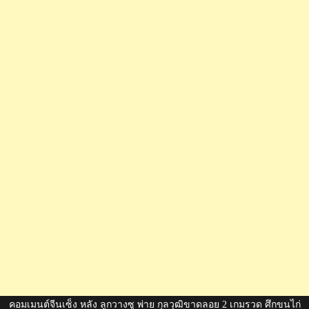
คอมเมนต์จีนเซ็ง หลัง ลูกวางซู พ่าย กุลวุฒิขาดลอย 2 เกมรวด ศึกขนไก่