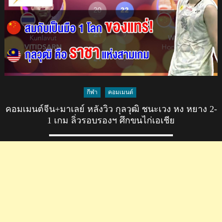
หลัง
คู่ผสม
มือ
1
จีน
แพ้
บาส-
เฟม
กีฬา
คอมเมนต์
มา
เลย์
คอมเมนต์จีน+มาเลย์ หลังวิว กุลวุฒิ ชนะเวง หง หยาง 2-
ซู
1 เกม ลิ่วรอบรองฯ ศึกขนไก่เอเชีย
ฮก
คู่
ไทย
แข็งแกร่ง
ศึก
ขน
ไก่
ชิง
แชมป์