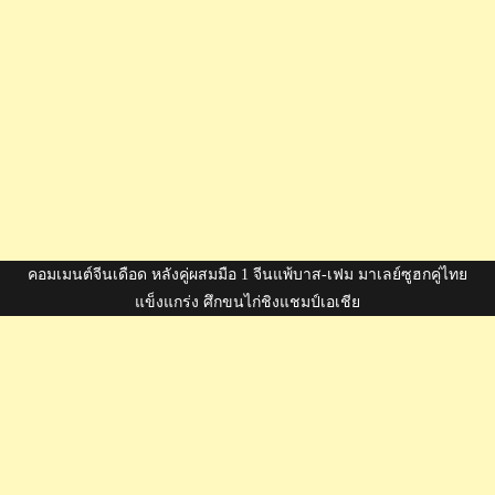
คอมเมนต์จีนเดือด หลังคู่ผสมมือ 1 จีนแพ้บาส-เฟม มาเลย์ซูฮกคู่ไทย
แข็งแกร่ง ศึกขนไก่ชิงแชมป์เอเชีย