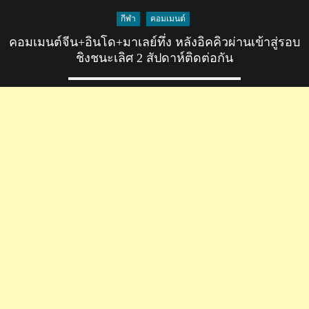
1-
กีฬา
คอมเมนต์
0
มี
คอมเมนต์จีน+อินโด+มาเลย์ทึ่ง หลังอิคคิวผ่านเข้าสู่รอบ
ลุ้น
ชิงชนะเลิศ 2 สัปดาห์ติดต่อกัน
เข้า
รอบ
ศึก
ACL
Elite
2025-
2026