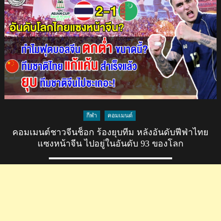
จีน+มา
เลย์
หลัง
วิว
กุล
วุฒิ
ชนะ
เวง
หง
หยาง
กีฬา
คอมเมนต์
2-
1
คอมเมนต์ชาวจีนช็อก ร้องยุบทีม หลังอันดับฟีฟ่าไทย
เกม
แซงหน้าจีน ไปอยู่ในอันดับ 93 ของโลก
ลิ่ว
รอ
บร
องฯ
ศึก
ขน
ไก่