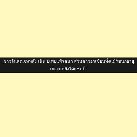
ชาวจีนสุดเซ็งหลัง เฉิน ยู่เฟยแพ้รัชนก ส่วนชาวอาเซียนทึ่งแม้รัชนกอายุ
เยอะแต่ยังได้แชมป์!