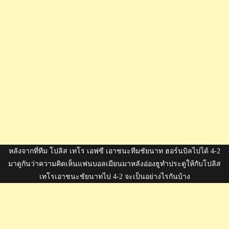
หลังจากที่ทีม โปลิส เทโร เอฟซี เอาชนะทีมชัยนาท ฮอร์นบิลไปได้ 4-2
มาดูกันว่าความคิดเห็นแฟนบอลเมียนมาหลังอ่องธูทำประตูให้กับโปลิส
เทโรเอาชนะชัยนาทไป 4-2 จะเป็นอย่างไรกันบ้าง