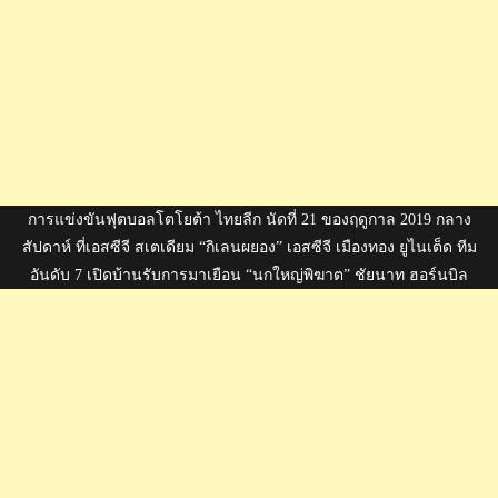
การแข่งขันฟุตบอลโตโยต้า ไทยลีก นัดที่ 21 ของฤดูกาล 2019 กลาง
สัปดาห์ ที่เอสซีจี สเตเดียม “กิเลนผยอง” เอสซีจี เมืองทอง ยูไนเต็ด ทีม
อันดับ 7 เปิดบ้านรับการมาเยือน “นกใหญ่พิฆาต” ชัยนาท ฮอร์นบิล