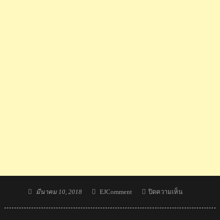
Posted
Author
บน
มีนาคม 10, 2018
EJComment
ปิดความเห็น
on
ความ
คิด