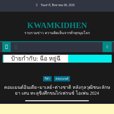
Skip
วันเสาร์, สิงหาคม 08, 2026
to
content
KWAMKIDHEN
รวบรวมข่าว ความคิดเห็นจากทั่วทุกมุมโลก
ป้ายกำกับ:
ฉือ หยู่ฉี
กีฬา
คอมเมนต์
คอมเมนต์อินเดีย+มาเลย์+ต่างชาติ หลังกุลวุฒิชนะลักษ
ยา เสน ทะลุชิงศึกขนไก่เฟรนช์ โอเพ่น 2024