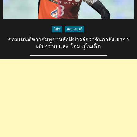
กีฬา
คอมเมนต์
คอมเมนต์ชาวกัมพูชาหลังมีข่าวลือว่าจันกำลังเจรจา
เชียงราย และ โฮม ยูไนเต็ด