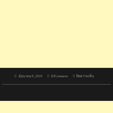
Posted
Author
บน
มิถุนายน 9, 2018
EJComment
ปิดความเห็น
on
คอม
เมน
ต์
ชาว
กัมพูชา
หลัง