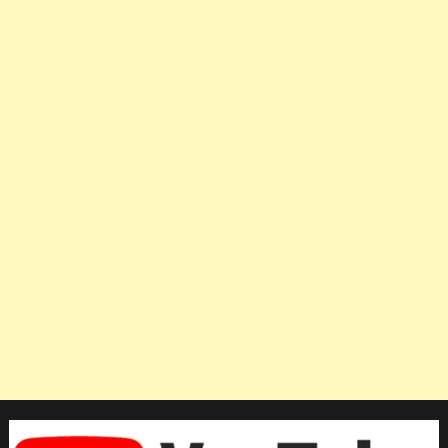
มี
ข่าว
ลือ
ว่า
จัน
กำลัง
เจรจา
เชียงราย
และ
โฮม
ยูไนเต็ด