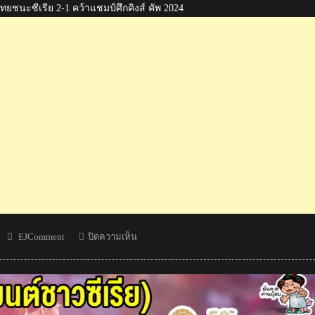
ทยชนะซีเรีย 2-1 คว้าแชมป์ศึกคิงส์ คัพ 2024
Author
บน
EJComment
ปิดความเห็น
คอม
เมน
ต์
อินโดนีเซีย