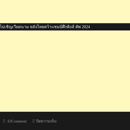
่เชิญเวียดนาม หลังไทยคว้าแชมป์ศึกคิงส์ คัพ 2024
Author
บน
EJComment
ปิดความเห็น
คอม