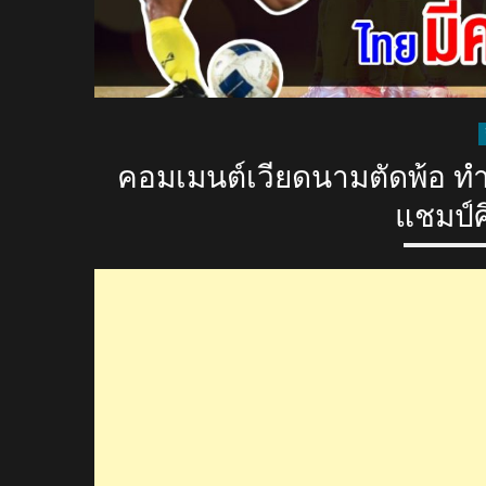
คอมเมนต์เวียดนามตัดพ้อ ท
แชมป์ศ