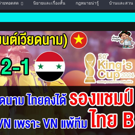
์ถ่ายทอดสด
นิยายและเรื่องสั้น
กฎหมายน่ารู้
บ้านและสวน