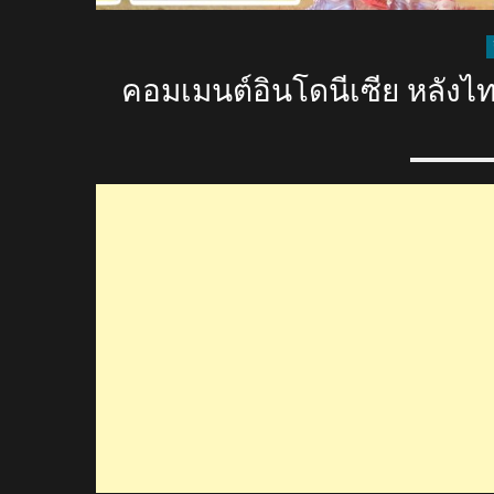
คอมเมนต์อินโดนีเซีย หลังไทย