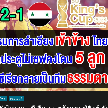
หลัง
ไทย
ชนะ
ซีเรีย
2-
1
คว้า
แชมป์
ศึก
คิง
ส์
คัพ
2024
กีฬา
คอมเมนต์