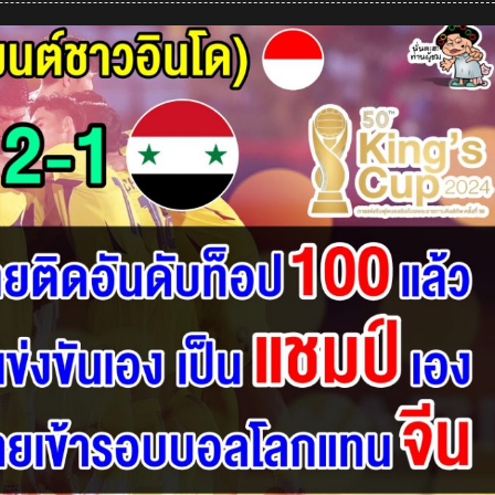
เมน
ต์
เวียดนาม
ตัดพ้อ
ทำไม
ไทย
ไม่
เชิญ
เวียดนาม
หลัง
ไทย
คว้า
แชมป์
ศึก
คิง
ส์
คัพ
2024