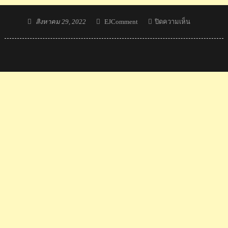
Posted
Author
บน
สิงหาคม 29, 2022
EJComment
ปิดความเห็น
on
วิว
ขยับ
ขึ้น
6
อันดับ
รั้ง
อันดับ
11
ของ
โลก
จาก
การ
คาด
การณ์
ของ
Badmintalk