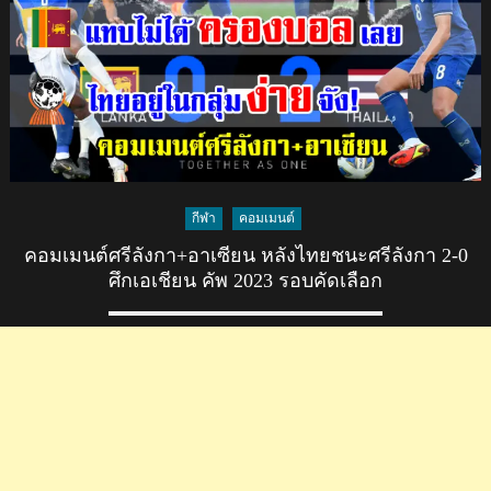
ไทย
แพ้
อิตาลี
1-
3
เซต
ศึก
คัด
โอ
กีฬา
คอมเมนต์
ลิมปิกส์
คอมเมนต์ศรีลังกา+อาเซียน หลังไทยชนะศรีลังกา 2-0
2024
ศึกเอเชียน คัพ 2023 รอบคัดเลือก