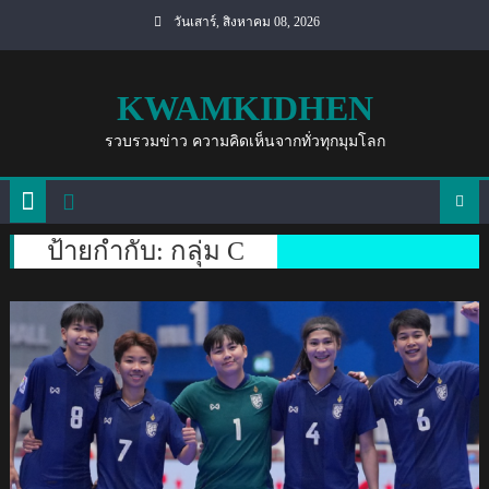
Skip
วันเสาร์, สิงหาคม 08, 2026
to
content
KWAMKIDHEN
รวบรวมข่าว ความคิดเห็นจากทั่วทุกมุมโลก
ป้ายกำกับ:
กลุ่ม C