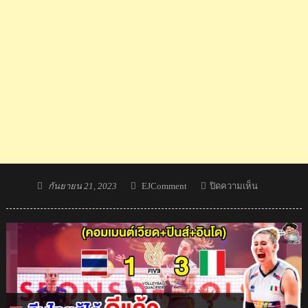
Posted
Author
บน
กันยายน 21, 2023
EJComment
ปิดความเห็น
on
คอม
เมน
ต์
โปแลนด์
สุด
ช็อก
หลัง