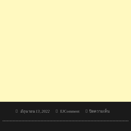
Posted
Author
บน
มิถุนายน 13, 2022
EJComment
ปิดความเห็น
on
คอม
เมน
ต์