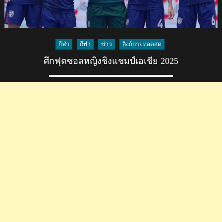
กีฬา
กีฬา
ข่าว
ลิงก์ถ่ายทอดสด
ศึกฟุตซอลหญิงชิงแชมป์เอเชีย 2025