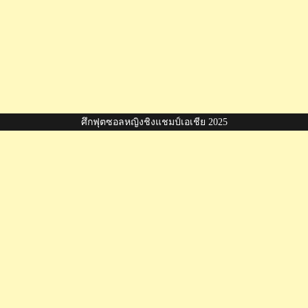
ศึกฟุตซอลหญิงชิงแชมป์เอเชีย 2025