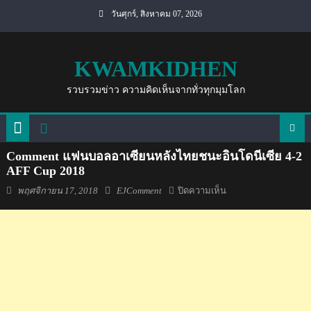
Skip
วันศุกร์, สิงหาคม 07, 2026
to
content
KWAMKIDHEN
รวบรวมข่าว ความคิดเห็นจากทั่วทุกมุมโลก
Comment แฟนบอลอาเซียนหลังไทยชนะอินโดนีเซีย 4-2
AFF Cup 2018
Posted
Author
บน
พฤศจิกายน 17, 2018
EJComment
ปิดความเห็น
on
Comment
แฟน
บอล
อาเซียน
หลัง
ไทย
ชนะ